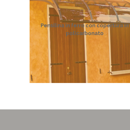
Pensilina in ferro con copertura in
policarbonato