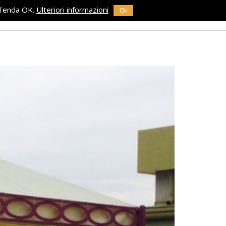
di Tenda OK.
Ulteriori informazioni
Ok
RODOTTI
REFERENZE
NEWS
CONTATTI