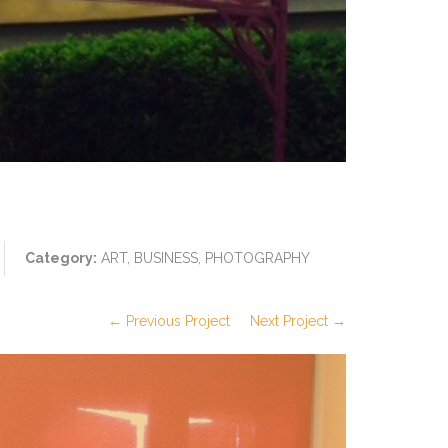
Category:
ART, BUSINESS, PHOTOGRAPHY
← Previous Project
Next Project →