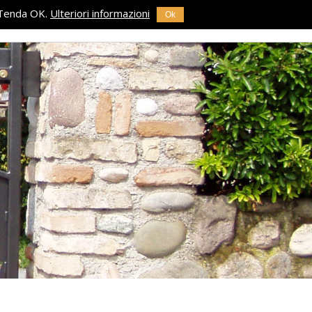
di Tenda OK.
Ulteriori informazioni
Ok
RODOTTI
REFERENZE
NEWS
CONTATTI